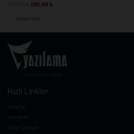
Orijinal
Şu
400,00
₺
280,00
₺
fiyat:
andaki
Sepete Ekle
400,00 ₺.
fiyat:
280,00 ₺.
Sertifika No: 44918
Hızlı Linkler
Kitaplar
Hesabım
Kitap Çantası