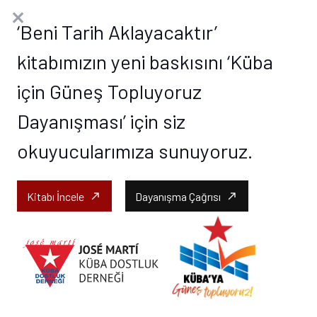
‘Beni Tarih Aklayacaktır’
kitabımızın yeni baskısını ‘Küba
için Güneş Topluyoruz
Dayanışması’ için siz
okuyucularımıza sunuyoruz.
Kitabı İncele
Dayanışma Çağrısı
call_made
call_made
Tevfik Taş