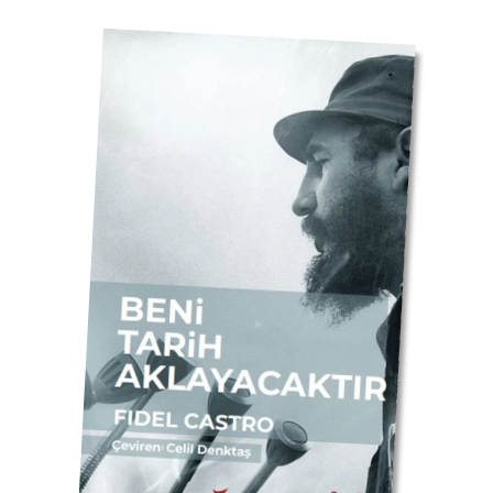
Yazar Hakkında
Tevfik Taş 1967 Kars doğumlu. Martin Luther
Üniversitesi’nde Studienkolleg’den mezun olduktan sonra
Leibniz Üniversitesi’nde sosyoloji, siyaset bilimi ve teoloji
eğitimi aldı. Özel nedenlerden dolayı eğitimini
sonlandıramadı. Halen soL Haber Portalı'na yazılarıyla katkıda
bulunuyor.
Yayınevimizdeki Kitapları