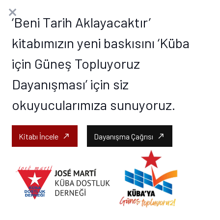
‘Beni Tarih Aklayacaktır’
kitabımızın yeni baskısını ‘Küba
için Güneş Topluyoruz
Dayanışması’ için siz
okuyucularımıza sunuyoruz.
Kitabı İncele
Dayanışma Çağrısı
call_made
call_made
Roger Keeran – Thomas
Kenny