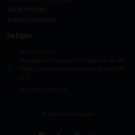
Gizlilik Politikası
Kullanıcı Sözleşmesi
İletişim
+90 542 478 25 71
Osmanağa Mah. Kırtasiyeci Sok. Çağdaş Han No 48/5
Kadıköy – İstanbul Sertifika No: 44918 Tel: 0542 478
25 71
iletisim@yazilama.com
© 2026 Yazılama Yayınevi