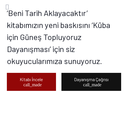
‘Beni Tarih Aklayacaktır’
kitabımızın yeni baskısını ‘Küba
için Güneş Topluyoruz
Dayanışması’ için siz
okuyucularımıza sunuyoruz.
Kitabı İncele
Dayanışma Çağrısı
call_made
call_made
Manuel Tiago