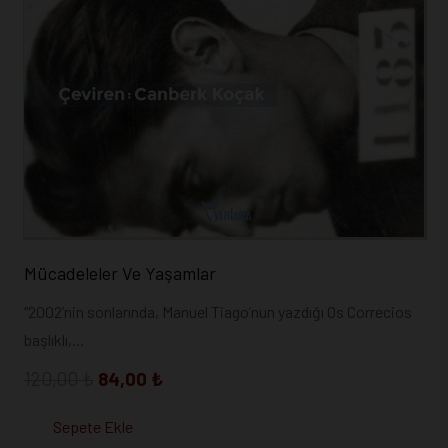
Mücadeleler Ve Yaşamlar
“2002’nin sonlarında, Manuel Tiago’nun yazdığı Os Correcios
başlıklı,…
Orijinal
Şu
120,00
₺
84,00
₺
fiyat:
andaki
Sepete Ekle
120,00 ₺.
fiyat: