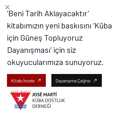
‘Beni Tarih Aklayacaktır’
kitabımızın yeni baskısını ‘Küba
Bi
için Güneş Topluyoruz
Anasayfa
Ürünler “Bi” olarak etiketlendi
Dayanışması’ için siz
okuyucularımıza sunuyoruz.
Kitabı İncele
Dayanışma Çağrısı
call_made
call_made