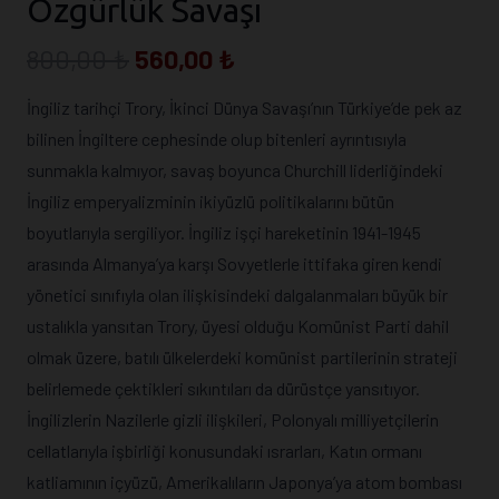
Özgürlük Savaşı
Orijinal
Şu
800,00
₺
560,00
₺
fiyat:
andaki
İngiliz tarihçi Trory, İkinci Dünya Savaşı’nın Türkiye’de pek az
800,00 ₺.
fiyat:
bilinen İngiltere cephesinde olup bitenleri ayrıntısıyla
560,00 ₺.
sunmakla kalmıyor, savaş boyunca Churchill liderliğindeki
İngiliz emperyalizminin ikiyüzlü politikalarını bütün
boyutlarıyla sergiliyor. İngiliz işçi hareketinin 1941-1945
arasında Almanya’ya karşı Sovyetlerle ittifaka giren kendi
yönetici sınıfıyla olan ilişkisindeki dalgalanmaları büyük bir
ustalıkla yansıtan Trory, üyesi olduğu Komünist Parti dahil
olmak üzere, batılı ülkelerdeki komünist partilerinin strateji
belirlemede çektikleri sıkıntıları da dürüstçe yansıtıyor.
İngilizlerin Nazilerle gizli ilişkileri, Polonyalı milliyetçilerin
cellatlarıyla işbirliği konusundaki ısrarları, Katın ormanı
katliamının içyüzü, Amerikalıların Japonya’ya atom bombası