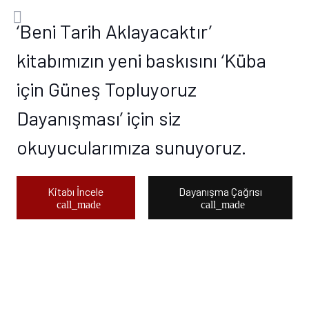
‘Beni Tarih Aklayacaktır’
kitabımızın yeni baskısını ‘Küba
için Güneş Topluyoruz
Dayanışması’ için siz
okuyucularımıza sunuyoruz.
Kitabı İncele
Dayanışma Çağrısı
call_made
call_made