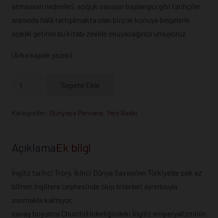
atmasının nedenleri, soğuk savaşın başlangıcı gibi tarihçiler
arasında hâlâ tartışılmakta olan birçok konuya belgelerle
açıklık getiren bu kitabı zevkle okuyacağınızı umuyoruz.
(Arka kapak yazısı)
Özgürlük
Sepete Ekle
Savaşı
adet
Kategoriler:
Dünyaya Pencere
,
Yeni Baskı
Açıklama
Ek bilgi
İngiliz tarihçi Trory, İkinci Dünya Savaşı’nın Türkiye’de pek az
bilinen İngiltere cephesinde olup bitenleri ayrıntısıyla
sunmakla kalmıyor,
savaş boyunca Churchill liderliğindeki İngiliz emperyalizminin