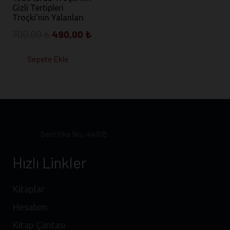
Gizli Tertipleri
Troçki’nin Yalanları
Orijinal
Şu
700,00
₺
490,00
₺
fiyat:
andaki
Sepete Ekle
700,00 ₺.
fiyat:
490,00 ₺.
Sertifika No: 44918
Hızlı Linkler
Kitaplar
Hesabım
Kitap Çantası