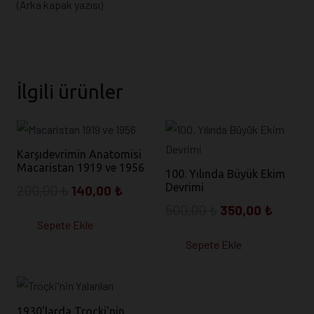
(Arka kapak yazısı)
İlgili ürünler
Karşıdevrimin Anatomisi
Macaristan 1919 ve 1956
100. Yılında Büyük Ekim
Devrimi
Orijinal
Şu
200,00
₺
140,00
₺
fiyat:
andaki
Orijinal
Şu
500,00
₺
350,00
₺
Sepete Ekle
200,00 ₺.
fiyat:
fiyat:
andaki
140,00 ₺.
Sepete Ekle
500,00 ₺.
fiyat:
350,00
1930'larda Troçki'nin