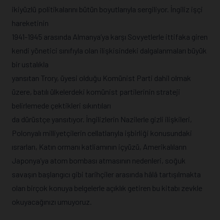
ikiyüzlü politikalarını bütün boyutlarıyla sergiliyor. İngiliz işçi
hareketinin
1941-1945 arasında Almanya’ya karşı Sovyetlerle ittifaka giren
kendi yönetici sınıfıyla olan ilişkisindeki dalgalanmaları büyük
bir ustalıkla
yansıtan Trory, üyesi olduğu Komünist Parti dahil olmak
üzere, batılı ülkelerdeki komünist partilerinin strateji
belirlemede çektikleri sıkıntıları
da dürüstçe yansıtıyor. İngilizlerin Nazilerle gizli ilişkileri,
Polonyalı milliyetçilerin cellatlarıyla işbirliği konusundaki
ısrarları, Katın ormanı katliamının içyüzü, Amerikalıların
Japonya’ya atom bombası atmasının nedenleri, soğuk
savaşın başlangıcı gibi tarihçiler arasında hâlâ tartışılmakta
olan birçok konuya belgelerle açıklık getiren bu kitabı zevkle
okuyacağınızı umuyoruz.