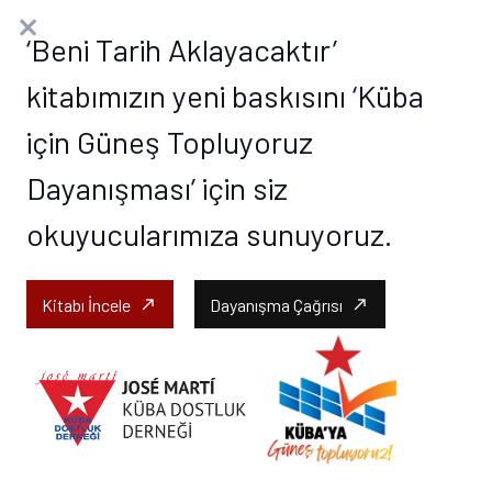
‘Beni Tarih Aklayacaktır’
kitabımızın yeni baskısını ‘Küba
için Güneş Topluyoruz
Dayanışması’ için siz
okuyucularımıza sunuyoruz.
Kitabı İncele
Dayanışma Çağrısı
call_made
call_made