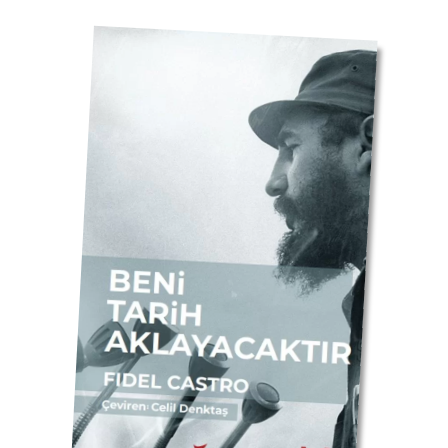
Ana Sayfa
/
Dergi
/ Ortaklaşa Dergisi ( Sayı – 3 / Aralık 2025 )
Ortaklaşa Dergisi ( Sayı – 3 /
Aralık 2025 )
100,00
₺
Ortaklaşa