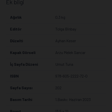
Ek bilgi
Ağırlık
0,3 kg
Editör
Tolga Binbay
Düzelti
Ayhan Keser
Kapak Görseli
Arzu Melek Sancar
İç Sayfa Düzeni
Umut Tuna
ISBN
978-605-2222-72-0
Sayfa Sayısı
202
Basım Tarihi
1.Baskı: Haziran 2023
Boyut
13.5 x 21