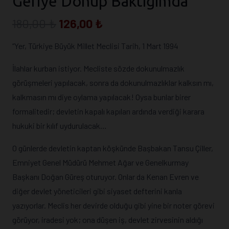
Geriye Dönüp Baktığımda
Orijinal
Şu
180,00
₺
126,00
₺
fiyat:
andaki
“Yer, Türkiye Büyük Millet Meclisi Tarih, 1 Mart 1994
180,00 ₺.
fiyat:
126,00 ₺.
İlahlar kurban istiyor. Mecliste sözde dokunulmazlık
görüşmeleri yapılacak, sonra da dokunulmazlıklar kalksın mı,
kalkmasın mı diye oylama yapılacak! Oysa bunlar birer
formalitedir; devletin kapalı kapıları ardında verdiği karara
hukuki bir kılıf uydurulacak…
O günlerde devletin kaptan köşkünde Başbakan Tansu Çiller,
Emniyet Genel Müdürü Mehmet Ağar ve Genelkurmay
Başkanı Doğan Güreş oturuyor. Onlar da Kenan Evren ve
diğer devlet yöneticileri gibi siyaset defterini kanla
yazıyorlar. Meclis her devirde olduğu gibi yine bir noter görevi
görüyor, iradesi yok; ona düşen iş, devlet zirvesinin aldığı