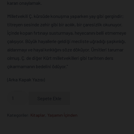
kararı onaylamak.
Milletvekili Ç. kürsüde konuşma yaparken yay gibi gergindir;
titreyen sesinde zehir gibi bir acılık, bir çaresizlik okunuyor.
İçinde kopan fırtınayı susturmaya, heyecanını belli etmemeye
çalışıyor. Büyük hayallerle geldiği mecliste uğradığı şaşkınlığı,
aldanmayı ve hayal kırıklığını söze döküyor. Ümitleri tarumar
olmuş. Ç. de diğer Kürt milletvekilleri gibi tarihten ders
çıkarmamanın bedelini ödüyor.”
(Arka Kapak Yazısı)
Geriye
Sepete Ekle
Dönüp
Baktığımda
Kategoriler:
Kitaplar
,
Yaşamın İçinden
adet