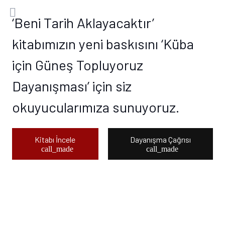
‘Beni Tarih Aklayacaktır’
kitabımızın yeni baskısını ‘Küba
için Güneş Topluyoruz
Dayanışması’ için siz
okuyucularımıza sunuyoruz.
Kitabı İncele
Dayanışma Çağrısı
call_made
call_made