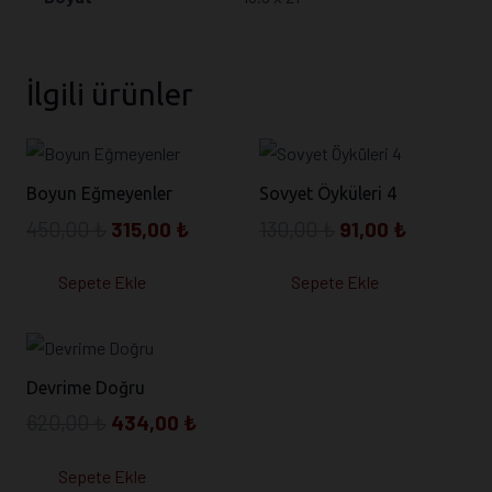
İlgili ürünler
Boyun Eğmeyenler
Sovyet Öyküleri 4
Orijinal
Şu
Orijinal
Şu
450,00
₺
315,00
₺
130,00
₺
91,00
₺
fiyat:
andaki
fiyat:
andaki
Sepete Ekle
Sepete Ekle
450,00 ₺.
fiyat:
130,00 ₺.
fiyat:
315,00 ₺.
91,00 ₺.
Devrime Doğru
Orijinal
Şu
620,00
₺
434,00
₺
fiyat:
andaki
Sepete Ekle
620,00 ₺.
fiyat: