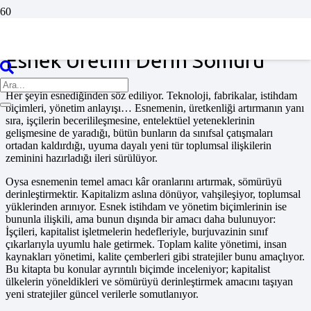
Ana Sayfa
/
Teorik Bakış
/ Esnek Üretim Derin Sömürü
Esnek Üretim Derin Sömürü
Her şeyin esnediğinden söz ediliyor. Teknoloji, fabrikalar, istihdam
biçimleri, yönetim anlayışı… Esnemenin, üretkenliği artırmanın yanı
sıra, işçilerin becerilileşmesine, entelektüel yeteneklerinin
gelişmesine de yaradığı, bütün bunların da sınıfsal çatışmaları
ortadan kaldırdığı, uyuma dayalı yeni tür toplumsal ilişkilerin
zeminini hazırladığı ileri sürülüyor.
Oysa esnemenin temel amacı kâr oranlarını artırmak, sömürüyü
derinleştirmektir. Kapitalizm aslına dönüyor, vahşileşiyor, toplumsal
yüklerinden arınıyor. Esnek istihdam ve yönetim biçimlerinin ise
bununla ilişkili, ama bunun dışında bir amacı daha bulunuyor:
İşçileri, kapitalist işletmelerin hedefleriyle, burjuvazinin sınıf
çıkarlarıyla uyumlu hale getirmek. Toplam kalite yönetimi, insan
kaynakları yönetimi, kalite çemberleri gibi stratejiler bunu amaçlıyor.
Bu kitapta bu konular ayrıntılı biçimde inceleniyor; kapitalist
ülkelerin yöneldikleri ve sömürüyü derinleştirmek amacını taşıyan
yeni stratejiler güncel verilerle somutlanıyor.