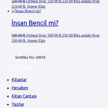
320,00
₺
Orijinal fiyat: 320,00 ₺.
224,00
₺
Şu andaki fiyat:
224,00 ₺.
Sepete Ekle
İnsan Bencil mi?
500,00
₺
Orijinal fiyat: 500,00 ₺.
350,00
₺
Şu andaki fiyat:
350,00 ₺.
Sepete Ekle
Sertifika No: 44918
Hızlı Linkler
Kitaplar
Hesabım
Kitap Çantası
Yazılar