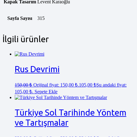
Kapak Tasarım
Levent Karaoğlu
Sayfa Sayısı
315
İlgili ürünler
Rus Devrimi
150,00
₺
Orijinal fiyat: 150,00 ₺.
105,00
₺
Şu andaki fiyat:
105,00 ₺.
Sepete Ekle
Türkiye Sol Tarihinde Yöntem
ve Tartışmalar