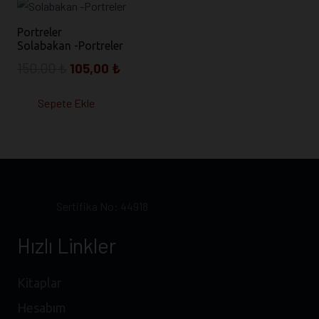
Portreler
Solabakan -Portreler
Orijinal
Şu
150,00
₺
105,00
₺
fiyat:
andaki
Sepete Ekle
150,00 ₺.
fiyat:
105,00 ₺.
Sertifika No: 44918
Hızlı Linkler
Kitaplar
Hesabım