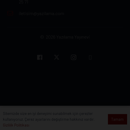
25 71
iletisim@yazilama.com
© 2026 Yazılama Yayınevi
Sitemizde size en iyi deneyimi sunabilmek için çerezler
Tamam
kullanıyoruz. Çerez ayarlarını değiştirme hakkınız vardır.
Anasayfa
Kitaplar
Giriş Yap
Sepetim
Gizlilik Politikası