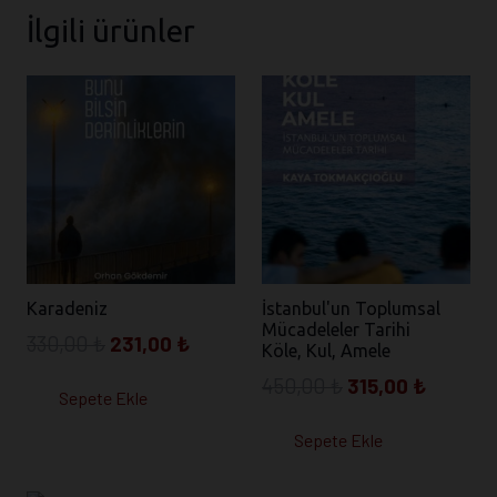
İlgili ürünler
Karadeniz
İstanbul'un Toplumsal
Mücadeleler Tarihi
Orijinal
Şu
330,00
₺
231,00
₺
Köle, Kul, Amele
fiyat:
andaki
Orijinal
Şu
450,00
₺
315,00
₺
Sepete Ekle
330,00 ₺.
fiyat:
fiyat:
andaki
231,00 ₺.
Sepete Ekle
450,00 ₺.
fiyat:
315,00 