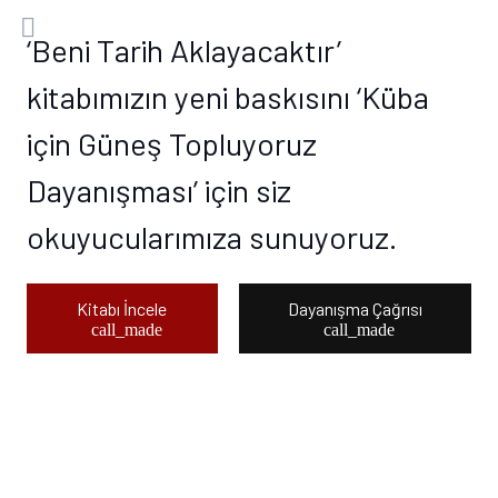
‘Beni Tarih Aklayacaktır’
kitabımızın yeni baskısını ‘Küba
için Güneş Topluyoruz
Dayanışması’ için siz
okuyucularımıza sunuyoruz.
Kitabı İncele
Dayanışma Çağrısı
call_made
call_made