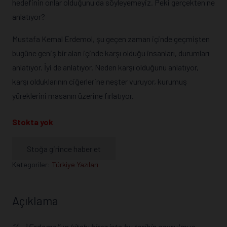
hedefinin onlar olduğunu da söyleyemeyiz. Peki gerçekten ne
anlatıyor?
Mustafa Kemal Erdemol, şu geçen zaman içinde geçmişten
bugüne geniş bir alan içinde karşı olduğu insanları, durumları
anlatıyor. İyi de anlatıyor. Neden karşı olduğunu anlatıyor,
karşı olduklarının ciğerlerine neşter vuruyor, kurumuş
yüreklerini masanın üzerine fırlatıyor.
Stokta yok
Stoğa girince haber et
Kategoriler:
Türkiye Yazıları
Açıklama
” (…) Erdemol’un kitabı biraz işte bu tarihin savrulmuş